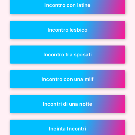
Incontro con latine
Incontro lesbico
Incontro tra sposati
Incontro con una milf
Incontri di una notte
Incinta Incontri