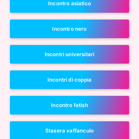
Incontro asiatico
Incontro nero
Incontri universitari
Incontri di coppia
Incontro fetish
Stasera vaffanculo