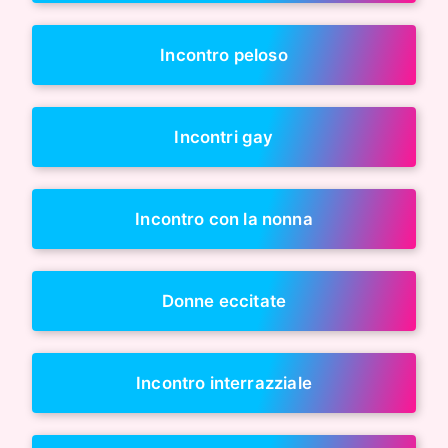
Incontro peloso
Incontri gay
Incontro con la nonna
Donne eccitate
Incontro interrazziale