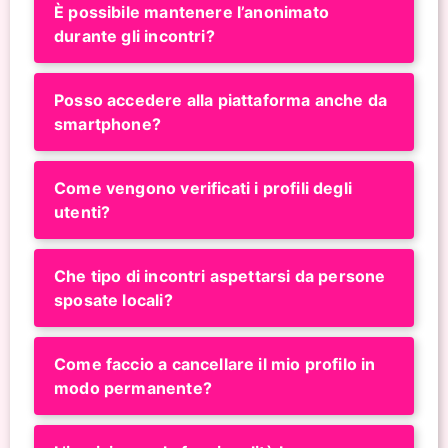
È possibile mantenere l’anonimato
durante gli incontri?
Posso accedere alla piattaforma anche da
smartphone?
Come vengono verificati i profili degli
utenti?
Che tipo di incontri aspettarsi da persone
sposate locali?
Come faccio a cancellare il mio profilo in
modo permanente?