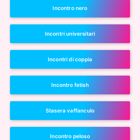
Incontro nero
Incontri universitari
Incontri di coppia
Incontro fetish
Stasera vaffanculo
Incontro peloso