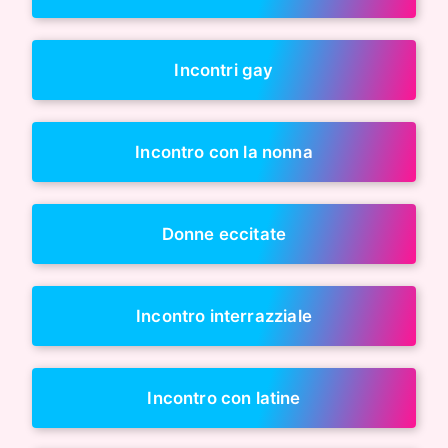
Incontri gay
Incontro con la nonna
Donne eccitate
Incontro interrazziale
Incontro con latine