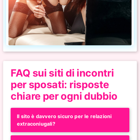
FAQ sui siti di incontri
per sposati: risposte
chiare per ogni dubbio
Il sito è davvero sicuro per le relazioni
extraconiugali?