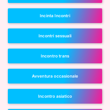
Incinta Incontri
Incontri sessuali
Incontro trans
Avventura occasionale
Incontro asiatico