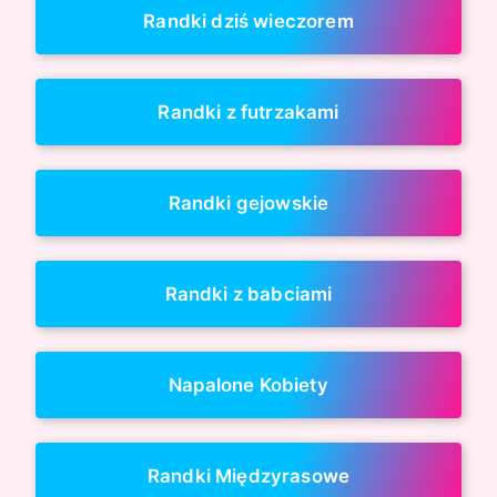
Randki dziś wieczorem
Randki z futrzakami
Randki gejowskie
Randki z babciami
Napalone Kobiety
Randki Międzyrasowe