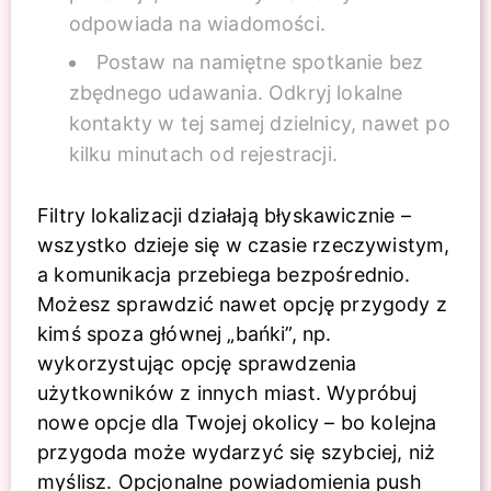
odpowiada na wiadomości.
Postaw na namiętne spotkanie bez
zbędnego udawania. Odkryj lokalne
kontakty w tej samej dzielnicy, nawet po
kilku minutach od rejestracji.
Filtry lokalizacji działają błyskawicznie –
wszystko dzieje się w czasie rzeczywistym,
a komunikacja przebiega bezpośrednio.
Możesz sprawdzić nawet opcję przygody z
kimś spoza głównej „bańki”, np.
wykorzystując opcję sprawdzenia
użytkowników z innych miast. Wypróbuj
nowe opcje dla Twojej okolicy – bo kolejna
przygoda może wydarzyć się szybciej, niż
myślisz. Opcjonalne powiadomienia push