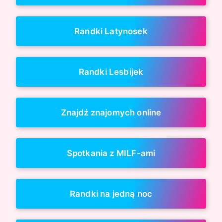
Randki Latynosek
Randki Lesbijek
Znajdź znajomych online
Spotkania z MILF-ami
Randki na jedną noc