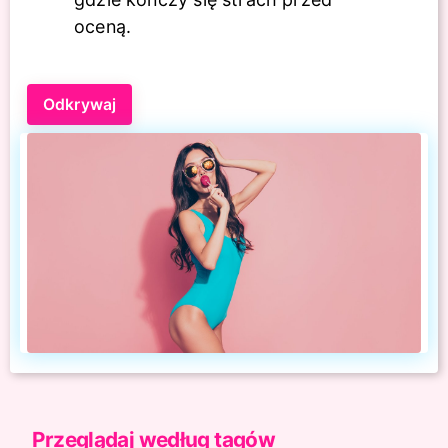
oceną.
Odkrywaj
Przeglądaj według tagów