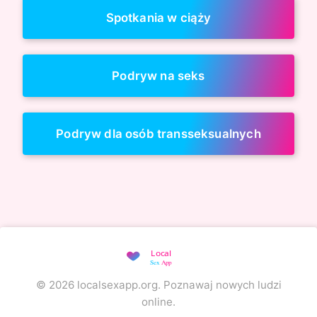
Spotkania w ciąży
Podryw na seks
Podryw dla osób transseksualnych
© 2026 localsexapp.org. Poznawaj nowych ludzi
online.