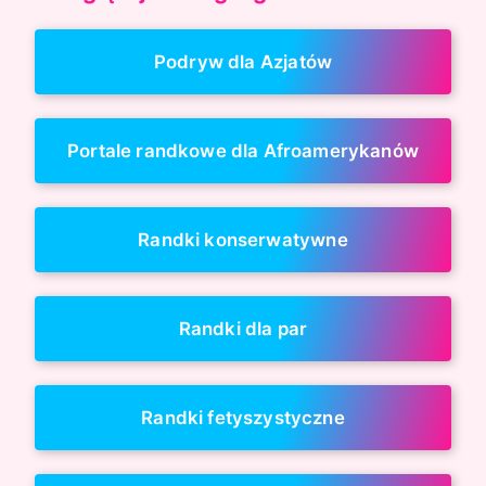
Podryw dla Azjatów
Portale randkowe dla Afroamerykanów
Randki konserwatywne
Randki dla par
Randki fetyszystyczne