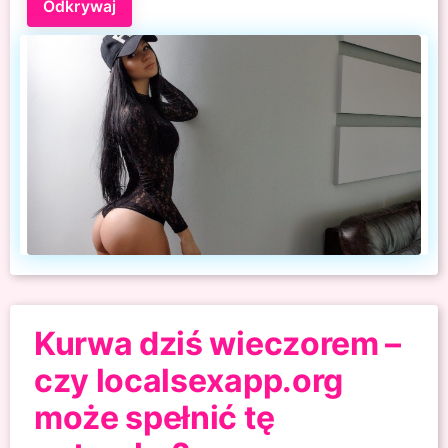
Odkrywaj
Kurwa dziś wieczorem –
czy localsexapp.org
może spełnić tę