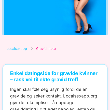
Localsexapp
Gravid møte
Enkel datingside for gravide kvinner
– rask vei til ekte gravid treff
Ingen skal føle seg usynlig fordi de er
gravide og søker kontakt. Localsexapp.org
gjør det ukomplisert å oppdage
graviddating i ditt eget nabolag, enten du