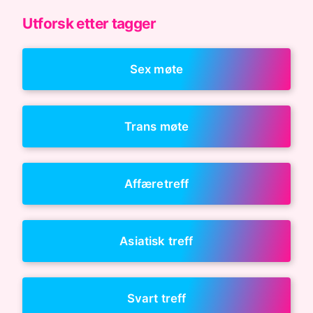
Utforsk etter tagger
Sex møte
Trans møte
Affæretreff
Asiatisk treff
Svart treff