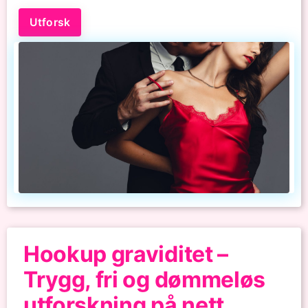
Utforsk
Hookup graviditet –
Trygg, fri og dømmeløs
utforskning på nett