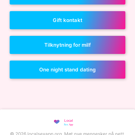
Gift kontakt
Tilknytning for milf
One night stand dating
© 2026 localsexapp.org. Møt nye mennesker på nett.