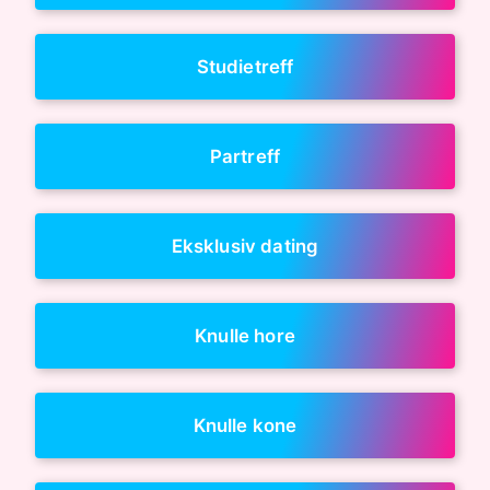
Studietreff
Partreff
Eksklusiv dating
Knulle hore
Knulle kone