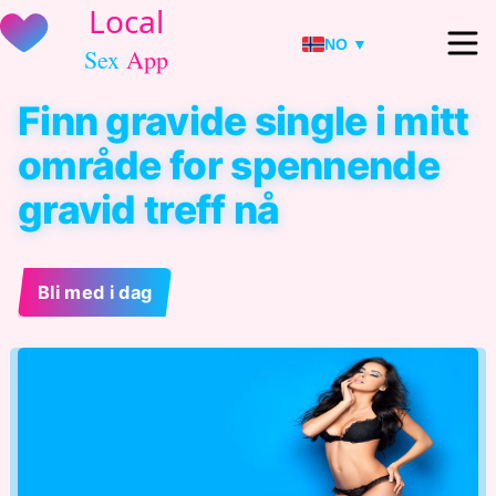
NO ▼
Finn gravide single i mitt
område for spennende
gravid treff nå
Bli med i dag