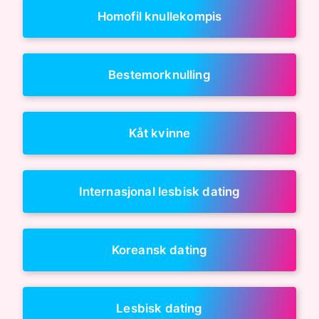
Homofil knullekompis
Bestemorknulling
Kåt kvinne
Internasjonal lesbisk dating
Koreansk dating
Lesbisk dating