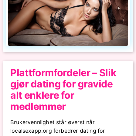
Plattformfordeler – Slik
gjør dating for gravide
alt enklere for
medlemmer
Brukervennlighet står øverst når
localsexapp.org forbedrer dating for