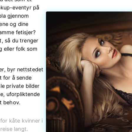
ookup-eventyr på
 bla gjennom
ene og dine
amme fetisjer?
, så du trenger
 eller folk som
ker, byr nettstedet
t for å sende
e private bilder
te, uforpliktende
t behov.
for kåte kvinner i
reise langt.