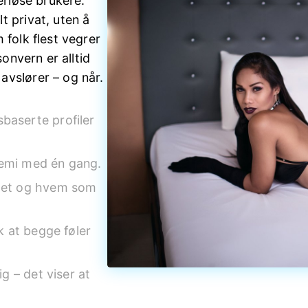
eriøse brukere.
t privat, uten å
 folk flest vegrer
sonvern er alltid
avslører – og når.
baserte profiler
kjemi med én gang.
itet og hvem som
k at begge føler
ig – det viser at