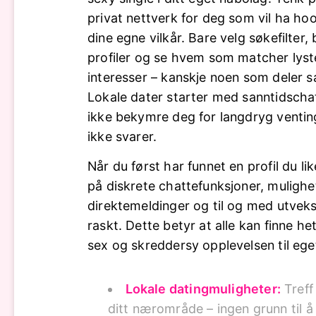
privat nettverk for deg som vil ha h
dine egne vilkår. Bare velg søkefilter,
profiler og se hvem som matcher lyst
interesser – kanskje noen som deler s
Lokale dater starter med sanntidschat
ikke bekymre deg for langdryg venting
ikke svarer.
Når du først har funnet en profil du li
på diskrete chattefunksjoner, mulighe
direktemeldinger og til og med utveksl
raskt. Dette betyr at alle kan finne he
sex og skreddersy opplevelsen til ege
Lokale datingmuligheter:
Treff 
ditt nærområde – ingen grunn til å 