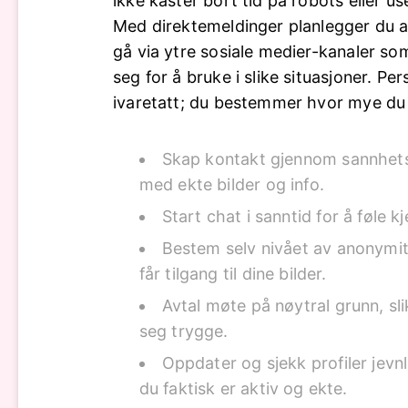
ikke kaster bort tid på robots eller us
Med direktemeldinger planlegger du al
gå via ytre sosiale medier-kanaler som
seg for å bruke i slike situasjoner. Per
ivaretatt; du bestemmer hvor mye du 
Skap kontakt gjennom sannhets
med ekte bilder og info.
Start chat i sanntid for å føle 
Bestem selv nivået av anonym
får tilgang til dine bilder.
Avtal møte på nøytral grunn, sli
seg trygge.
Oppdater og sjekk profiler jevnl
du faktisk er aktiv og ekte.