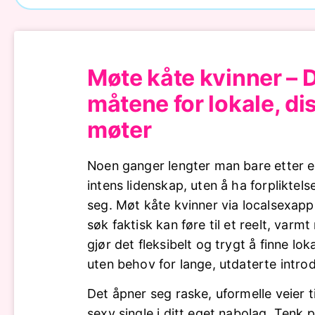
Møte kåte kvinner – 
måtene for lokale, di
møter
Noen ganger lengter man bare etter ekt
intens lidenskap, uten å ha forpliktel
seg. Møt kåte kvinner via localsexapp
søk faktisk kan føre til et reelt, varm
gjør det fleksibelt og trygt å finne lok
uten behov for lange, utdaterte intro
Det åpner seg raske, uformelle veier 
sexy single i ditt eget nabolag. Tenk 