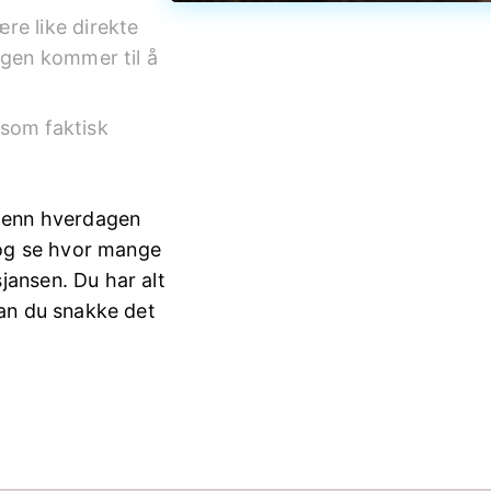
re like direkte
Ingen kommer til å
som faktisk
r enn hverdagen
, og se hvor mange
jansen. Du har alt
kan du snakke det