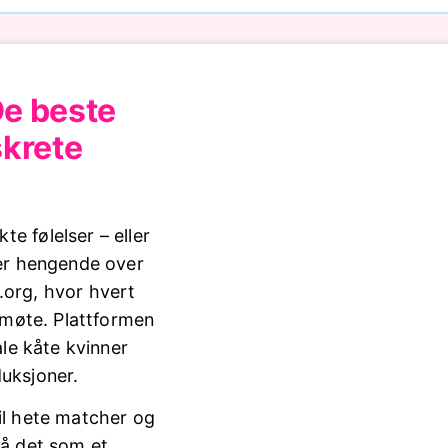
De beste
skrete
e følelser – eller
ser hengende over
.org, hvor hvert
t møte. Plattformen
ale kåte kvinner
duksjoner.
til hete matcher og
på det som et