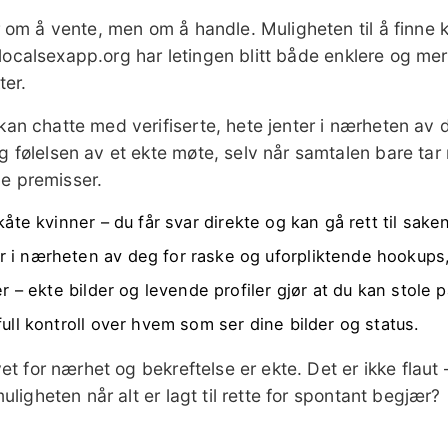
er om å vente, men om å handle. Muligheten til å finne 
På localsexapp.org har letingen blitt både enklere og mer
ter.
kan chatte med verifiserte, hete jenter i nærheten av 
 følelsen av et ekte møte, selv når samtalen bare tar 
ine premisser.
kåte kvinner – du får svar direkte og kan gå rett til sake
i nærheten av deg for raske og uforpliktende hookups, a
– ekte bilder og levende profiler gjør at du kan stole p
full kontroll over hvem som ser dine bilder og status.
et for nærhet og bekreftelse er ekte. Det er ikke flaut –
uligheten når alt er lagt til rette for spontant begjær?