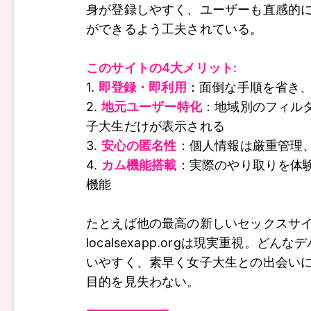
身が登録しやすく、ユーザーも直感的
ができるよう工夫されている。
このサイトの4大メリット:
1.
即登録・即利用
：面倒な手順を省き
2.
地元ユーザー特化
：地域別のフィル
子大生だけが表示される
3.
安心の匿名性
：個人情報は厳重管理
4.
カム機能搭載
：実際のやり取りを体
機能
たとえば他の最高の新しいセックスサ
localsexapp.orgは現実重視。どん
いやすく、素早く女子大生との出会い
目的を見失わない。