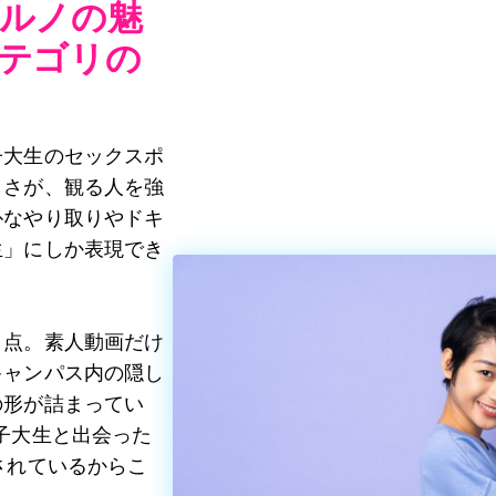
ルノの魅
テゴリの
子大生のセックスポ
しさが、観る人を強
朴なやり取りやドキ
生」にしか表現でき
き点。素人動画だけ
キャンパス内の隠し
の形が詰まってい
子大生と出会った
されているからこ