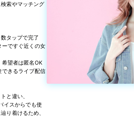
に検索やマッチング
、数タップで完了
ターですぐ近くの女
、希望者は匿名OK
験できるライブ配信
イトと違い、
なデバイスからでも使
に辿り着けるため、