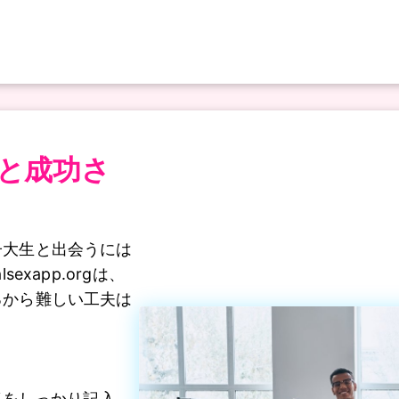
と成功さ
子大生と出会うには
xapp.orgは、
るから難しい工夫は
真をしっかり記入