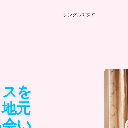
シングルを探す
クスを
｜地元
出会い