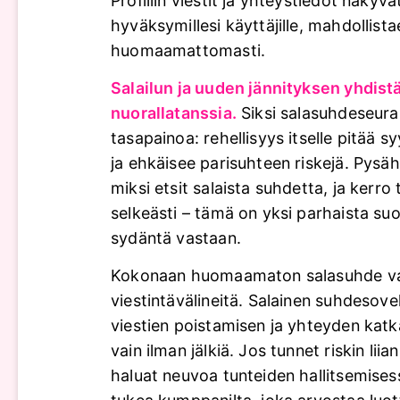
Profiilin viestit ja yhteystiedot näkyvä
hyväksymillesi käyttäjille, mahdollist
huomaamattomasti.
Salailun ja uuden jännityksen yhdist
nuorallatanssia.
Siksi salasuhdeseuran
tasapainoa: rehellisyys itselle pitää sy
ja ehkäisee parisuhteen riskejä. Pysä
miksi etsit salaista suhdetta, ja kerro 
selkeästi – tämä on yksi parhaista suo
sydäntä vastaan.
Kokonaan huomaamaton salasuhde vaa
viestintävälineitä. Salainen suhdesove
viestien poistamisen ja yhteyden katk
vain ilman jälkiä. Jos tunnet riskin liia
haluat neuvoa tunteiden hallitsemises