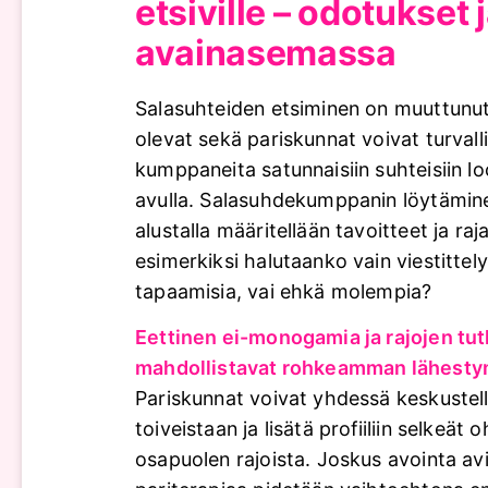
etsiville – odotukset j
avainasemassa
Salasuhteiden etsiminen on muuttunut
olevat sekä pariskunnat voivat turvalli
kumppaneita satunnaisiin suhteisiin l
avulla. Salasuhdekumppanin löytämine
alustalla määritellään tavoitteet ja raj
esimerkiksi halutaanko vain viestittely
tapaamisia, vai ehkä molempia?
Eettinen ei-monogamia ja rajojen tu
mahdollistavat rohkeamman lähesty
Pariskunnat voivat yhdessä keskustel
toiveistaan ja lisätä profiiliin selkeät 
osapuolen rajoista. Joskus avointa avio