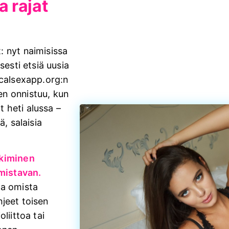
a rajat
: nyt naimisissa
sesti etsiä uusia
ocalsexapp.org:n
n onnistuu, kun
at heti alussa –
ä, salaisia
tkiminen
mistavan.
la omista
ohjeet toisen
liittoa tai