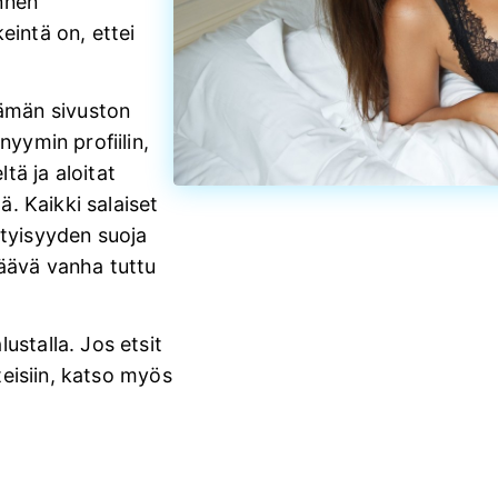
nnen
eintä on, ettei
ämän sivuston
nyymin profiilin,
tä ja aloitat
lä. Kaikki salaiset
ityisyyden suoja
määvä vanha tuttu
ustalla. Jos etsit
hteisiin, katso myös