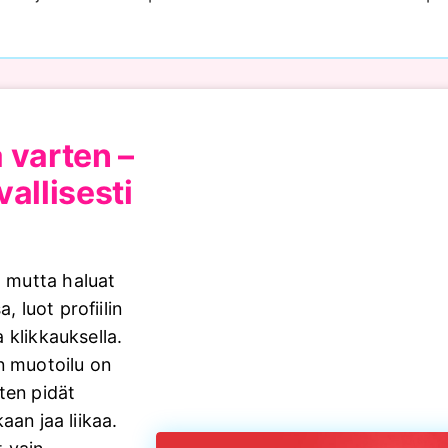
a varten –
vallisesti
 mutta haluat
, luot profiilin
 klikkauksella.
n muotoilu on
ten pidät
aan jaa liikaa.