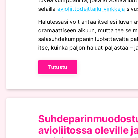
tukea kumppanilta, joka arvostaa luot
selailla
avioliittodeittailu-vinkkejä
sivu
Halutessasi voit antaa itsellesi luvan 
dramaattiseen alkuun, mutta tee se mal
salasuhdekumppanin luotettavalta pal
itse, kuinka paljon haluat paljastaa – j
Tutustu
Suhdeparinmuodost
avioliitossa oleville j