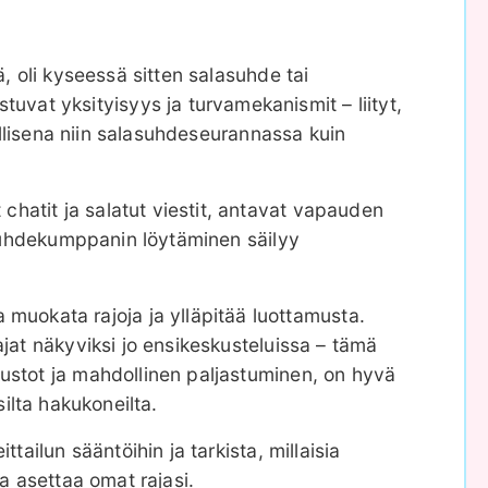
, oli kyseessä sitten salasuhde tai
vat yksityisyys ja turvamekanismit – liityt,
vallisena niin salasuhdeseurannassa kuin
chatit ja salatut viestit, antavat vapauden
lasuhdekumppanin löytäminen säilyy
uokata rajoja ja ylläpitää luottamusta.
ajat näkyviksi jo ensikeskusteluissa – tämä
vustot ja mahdollinen paljastuminen, on hyvä
silta hakukoneilta.
tailun sääntöihin ja tarkista, millaisia
a asettaa omat rajasi.