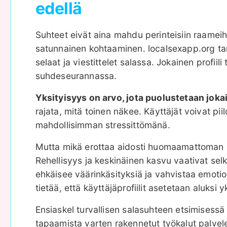
edellä
Suhteet eivät aina mahdu perinteisiin raameihi
satunnainen kohtaaminen. localsexapp.org tar
selaat ja viestittelet salassa. Jokainen profi
suhdeseurannassa.
Yksityisyys on arvo, jota puolustetaan joka
rajata, mitä toinen näkee. Käyttäjät voivat pi
mahdollisimman stressittömänä.
Mutta mikä erottaa aidosti huomaamattoman s
Rehellisyys ja keskinäinen kasvu vaativat selk
ehkäisee väärinkäsityksiä ja vahvistaa emotio
tietää, että käyttäjäprofiilit asetetaan aluksi y
Ensiaskel turvallisen salasuhteen etsimisessä a
tapaamista varten rakennetut työkalut palvelev