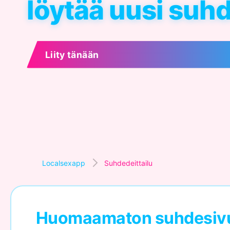
löytää uusi suh
Liity tänään
Localsexapp
Suhdedeittailu
Huomaamaton suhdesivusto