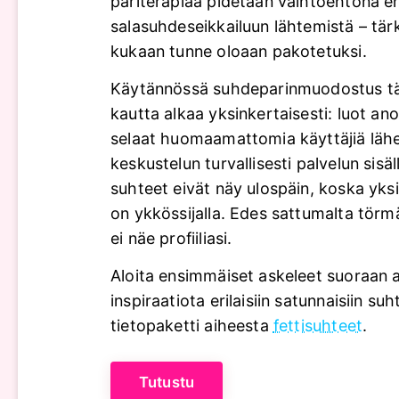
pariterapiaa pidetään vaihtoehtona e
salasuhdeseikkailuun lähtemistä – tärk
kukaan tunne oloaan pakotetuksi.
Käytännössä suhdeparinmuodostus t
kautta alkaa yksinkertaisesti: luot ano
selaat huomaamattomia käyttäjiä lähel
keskustelun turvallisesti palvelun sisäl
suhteet eivät näy ulospäin, koska yks
on ykkössijalla. Edes sattumalta tör
ei näe profiiliasi.
Aloita ensimmäiset askeleet suoraan al
inspiraatiota erilaisiin satunnaisiin su
tietopaketti aiheesta
fettisuhteet
.
Tutustu