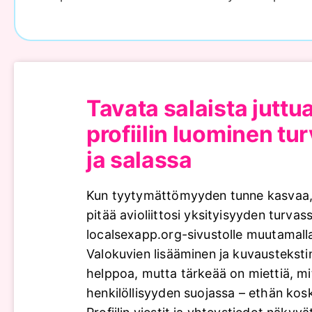
Tavata salaista juttu
profiilin luominen tur
ja salassa
Kun tyytymättömyyden tunne kasvaa,
pitää avioliittosi yksityisyyden turvassa
localsexapp.org-sivustolle muutamalla
Valokuvien lisääminen ja kuvausteksti
helppoa, mutta tärkeää on miettiä, mi
henkilöllisyyden suojassa – ethän kosk