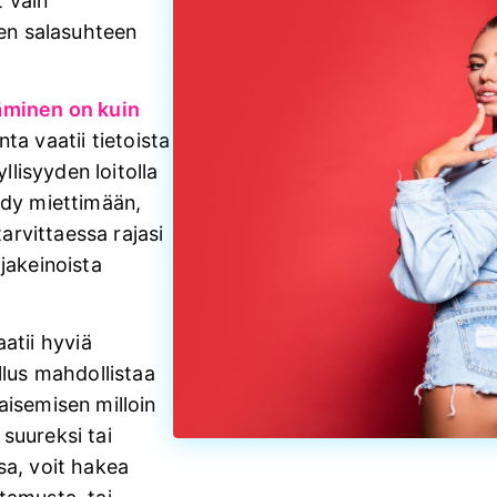
t vain
aen salasuhteen
äminen on kuin
ta vaatii tietoista
yllisyyden loitolla
hdy miettimään,
tarvittaessa rajasi
jakeinoista
tii hyviä
llus mahdollistaa
aisemisen milloin
n suureksi tai
sa, voit hakea