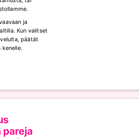
tamusta, tai
stollamme.
avaavaan ja
tilla. Kun valitset
velulta, päätät
a kenelle.
us
a pareja