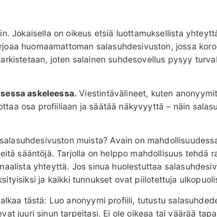
n. Jokaisella on oikeus etsiä luottamuksellista yhteyttä
joaa huomaamattoman salasuhdesivuston, jossa korostu
ili tarkistetaan, joten salainen suhdesovellus pysyy tur
isessa askeleessa.
Viestintävälineet, kuten anonyymit 
ilottaa osa profiiliaan ja säätää näkyvyyttä – näin sa
alasuhdesivuston muista? Avain on mahdollisuudessa m
eitä sääntöjä. Tarjolla on helppo mahdollisuus tehdä r
naalista yhteyttä. Jos sinua huolestuttaa salasuhdesi
ksityisiksi ja kaikki tunnukset ovat piilotettuja ulkopuoli
lkaa tästä: Luo anonyymi profiili, tutustu salasuhdedeit
at juuri sinun tarpeitasi. Ei ole oikeaa tai väärää tapa